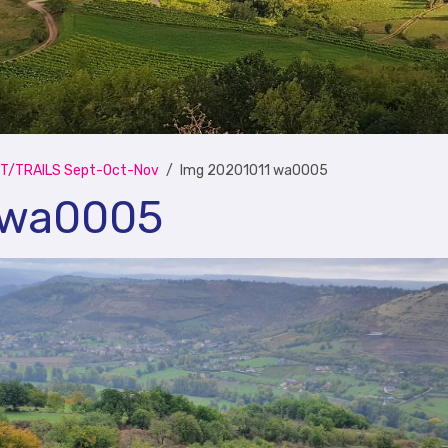
T/TRAILS Sept-Oct-Nov
Img 20201011 wa0005
 wa0005