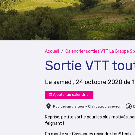
Accueil
Calendrier sorties VTT La Grappe Sp
Sortie VTT toute
Le samedi, 24 octobre 2020
de 
Ajouter au calendrier
Rdv devant la tour - Clairvaux d'aveyron
Reprise, petite sortie pour les plus motivés, pa
feignant !
On monte sur Cassagnes rejoindre LouSteph