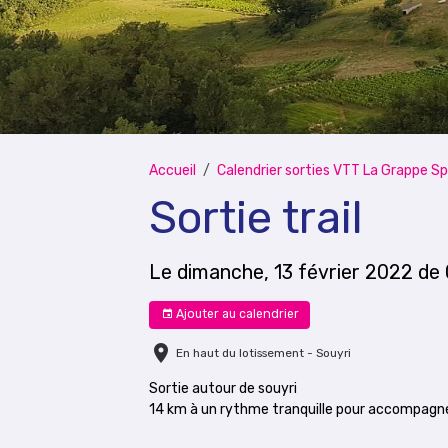
Accueil
Calendrier sorties VTT La Grappe Sp
Sortie trail
Le dimanche, 13 février 2022
de
Ajouter au calendrier
En haut du lotissement - Souyri
Sortie autour de souyri
14 km à un rythme tranquille pour accompagne