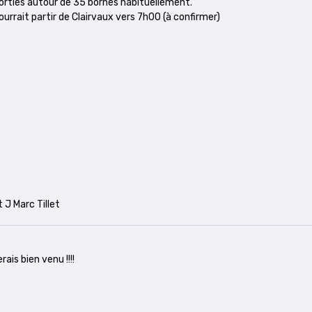
s sorties autour de 35 bornes habituellement.
ourrait partir de Clairvaux vers 7h00 (à confirmer)
t J Marc Tillet
ais bien venu !!!!