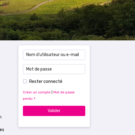
Rester connecté
Créer un compte
|
Mot de passe
perdu ?
Valider
n
des