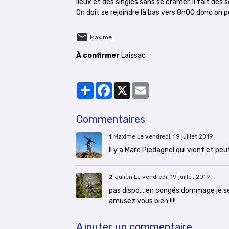
lieux et des singles sans se cramer. Il fait de
On doit se rejoindre là bas vers 8h00 donc on p
Maxime
À confirmer
Laissac
Partager
Facebook
X
Email
Commentaires
1
Maxime
Le vendredi, 19 juillet 2019
Il y a Marc Piedagnel qui vient et peu
2
Julien
Le vendredi, 19 juillet 2019
pas dispo....en congés,dommage je ser
amusez vous bien !!!!
Ajouter un commentaire