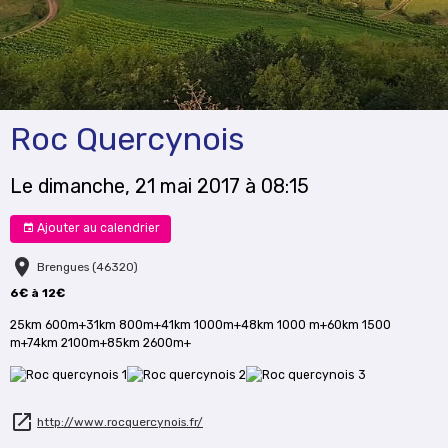
Roc Quercynois
Le dimanche, 21 mai 2017
à 08:15
Ajouter au calendrier
Brengues (46320)
6€ à 12€
25km 600m+31km 800m+41km 1000m+48km 1000 m+60km 1500
m+74km 2100m+85km 2600m+
http://www.rocquercynois.fr/