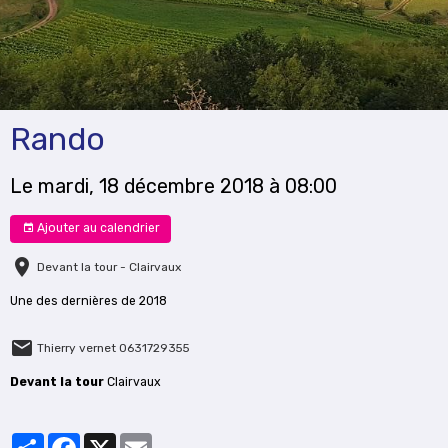
Rando
Le mardi, 18 décembre 2018
à 08:00
Ajouter au calendrier
Devant la tour - Clairvaux
Une des dernières de 2018
Thierry vernet 0631729355
Devant la tour
Clairvaux
Partager
Facebook
X
Email