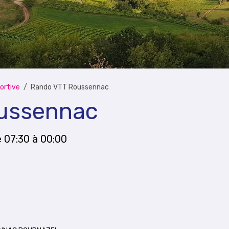
ortive
Rando VTT Roussennac
ussennac
e 07:30
à 00:00