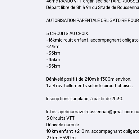
4ème RANDO VTT organisée par l’APE ROUSS
Départ libre de 8h à 9h du Stade de Roussenna
AUTORISATION PARENTALE OBLIGATOIRE POUR
5 CIRCUITS AU CHOIX:
-16km(circuit enfant, accompagnant obligatoi
-27km
-35km
-45km
-55km
Dénivelé positif de 210m à 1300m environ.
1 à 3 ravitaillements selon le circuit choisit .
Inscriptions sur place, à partir de 7h30.
Infos: apebournazelroussennac@gmail.com ou V
5 Circuits VTT
Dénivelé cumulé
10 km enfant +210 m. accompagnant obligatoi
27 km +590 m.