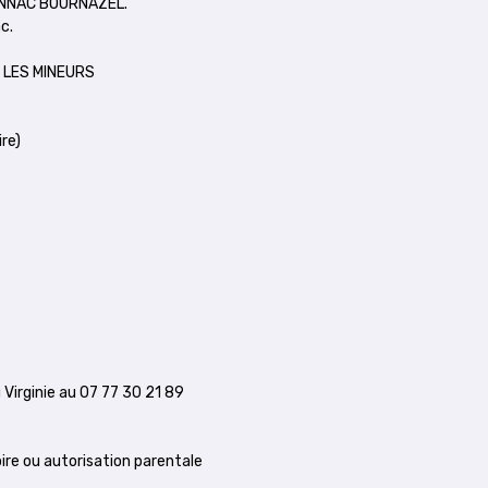
ENNAC BOURNAZEL.
c.
 LES MINEURS
re)
irginie au 07 77 30 21 89
re ou autorisation parentale