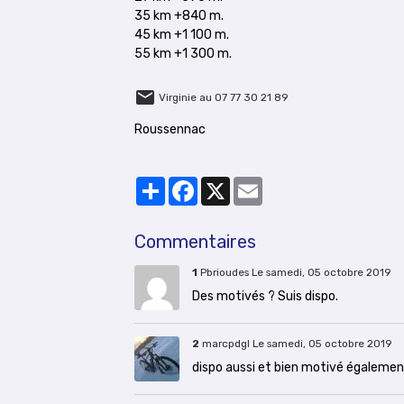
35 km +840 m.
45 km +1 100 m.
55 km +1 300 m.
Virginie au 07 77 30 21 89
Roussennac
Partager
Facebook
X
Email
Commentaires
1
Pbrioudes
Le samedi, 05 octobre 2019
Des motivés ? Suis dispo.
2
marcpdgl
Le samedi, 05 octobre 2019
dispo aussi et bien motivé également