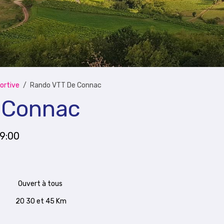
ortive
Rando VTT De Connac
 Connac
09:00
Ouvert à tous
20 30 et 45 Km