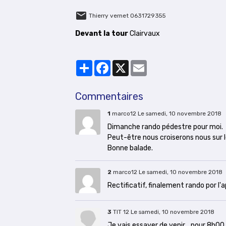
Thierry vernet 0631729355
Devant la tour
Clairvaux
Partager
Facebook
X
Email
Commentaires
1
marco12
Le samedi, 10 novembre 2018
Dimanche rando pédestre pour moi.
Peut-être nous croiserons nous sur l
Bonne balade.
2
marco12
Le samedi, 10 novembre 2018
Rectificatif, finalement rando por l
3
TIT 12
Le samedi, 10 novembre 2018
Je vais essayer de venir....pour 8h00