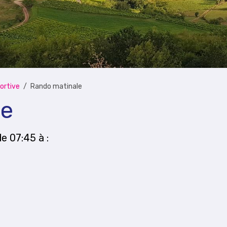
ortive
Rando matinale
le
de 07:45
à :