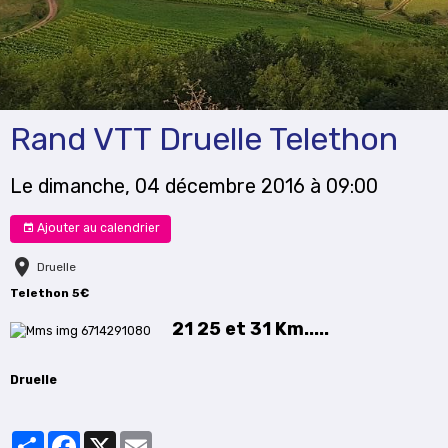
Rand VTT Druelle Telethon
Le dimanche, 04 décembre 2016
à 09:00
Ajouter au calendrier
Druelle
Telethon 5€
21 25 et 31 Km.....
Druelle
Partager
Facebook
X
Email