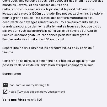
Cette Deuxième édition va vous faire découvrir des chemins autour des
monts du Levezou et des causses de St Léons.
Cette rando vous amènera sur le pic du pal, le point culminant du
levezou qui s’élève à 1200m d’altitude. Des nouveaux chemins à explorer
pour la grande boucle. Des pistes, des sentiers monotraces à la
découverte de paysages remarquables. Trois ravitaillements sur les
grands parcours. Le dernier ravitaillement se trouve au bout du pic du
pal avec une vue exceptionnelle sur la vallée de Séverac et l’Aubrac.
Pour les accompagnateurs, randonnée pédestre 10km gratuit
Pour les enfants circuit enfant 10 km gratuit
Départ libre de 8h à 10h pour les parcours 20, 34 et 49 et 62 km /
12euros
Cette rando se déroule le dimanche de la fête du village, à l’arrivée
possibilité de se restaurer, animation et repas champêtre le soir.
Bonne rando
jean-samuel.marty@orange.fr
https://www.facebook.com/Vezinsenfete
Salle des fêtes
Vezins (12)